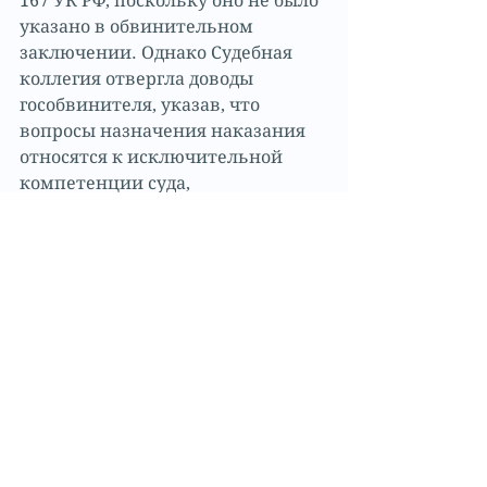
167 УК РФ, поскольку оно не было 
указано в обвинительном 
заключении. Однако Судебная 
коллегия отвергла доводы 
гособвинителя, указав, что 
вопросы назначения наказания 
относятся к исключительной 
компетенции суда, 
рассматривающего дело, и в 
указанной части приговор 
оставлен без изменения.
       Назначение более строгого 
наказания со ссылкой на мнение 
потерпевшего недопустимо 
Осужденный по ч. 1 ст. 158 и ч. 4 
ст. 111 УК РФ в кассационной 
жалобе просил смягчить 
наказание со ссылкой на то, что 
при пересмотре приговора в 