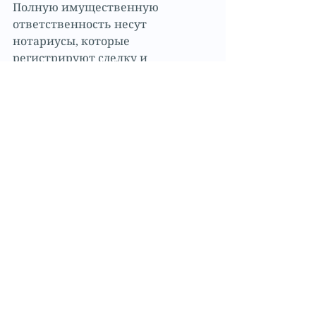
Полную имущественную 
ответственность несут 
нотариусы, которые 
регистрируют сделку и 
проверяют документы.
Если покупатель хочет быть 
уверенным в безопасной 
покупке, стоит обратиться к 
юристу, чтобы заключить 
договор о проведении 
юридической экспертизы 
объекта. 