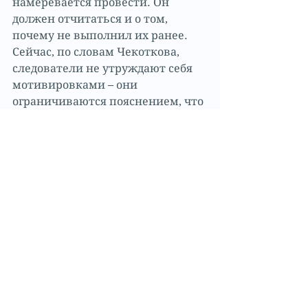
намеревается провести. Он 
должен отчитаться и о том, 
почему не выполнил их ранее. 
Сейчас, по словам Чекоткова, 
следователи не утруждают себя 
мотивировками – они 
ограничиваются пояснением, что 
дело сложное и требует 
комплекса оперативно-
следственных мероприятий. А 
суд, который решает, продлевать 
ли заключение под стражу, 
должен оценить эффективность 
и своевременность следственных 
действий, предусматривает 
законопроект. Новая редакция 
действительно обязывает 
обосновывать продление 
заключения под стражу, но это 