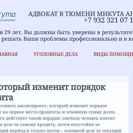
АДВОКАТ В ТЮМЕНИ
МИ
КУТА А
+7
9
32 321
07 
 29 лет. Вы должны быть уверены в результате
 решать Ваши проблемы профессионально и в к
ЛАВНАЯ
УГОЛОВНЫЕ ДЕЛА
ВИДЫ ПОМОЩ
который изменит порядок
ита
товило законопроект, который изменит порядок 
 на первое место проценты и основную сумму долга.
а действует такой порядок: сначала человек платит 
м долг по самому кредиту, затем неустойки за 
щий период и только потом – основной долг за текущий 