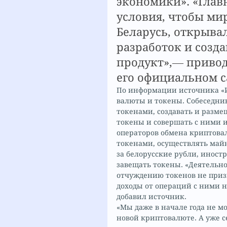
экономики». «Глав
условия, чтобы ми
Беларусь, открыва
разработок и созд
продукт»,— привод
его официальном с
По информации источника «И
валюты и токены. Собеседник
токенами, создавать и разме
токены и совершать с ними 
операторов обмена криптовал
токенами, осуществлять майн
за белорусские рубли, иност
завещать токены. «Деятельн
отчуждению токенов не приз
доходы от операций с ними 
добавил источник.
«Мы даже в начале года не мо
новой криптовалюте. А уже с