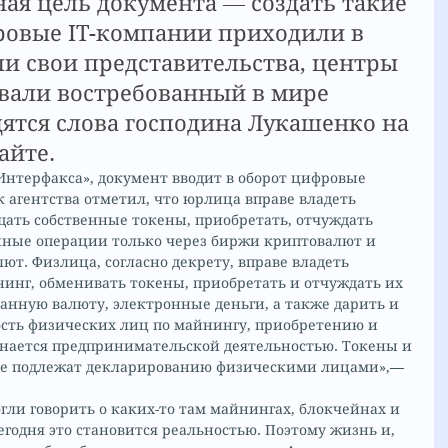
ная цель документа — создать такие 
ровые IT-компании приходили в 
ли свои представительства, центры 
авали востребованный в мире 
ятся слова господина Лукашенко на 
айте.
нтерфакса», документ вводит в оборот цифровые 
 агентства отметил, что юрлица вправе владеть 
щать собственные токены, приобретать, отчуждать 
иные операции только через биржи криптовалют и 
ют. Физлица, согласно декрету, вправе владеть 
инг, обменивать токены, приобретать и отчуждать их 
ранную валюту, электронные деньги, а также дарить и 
ость физических лиц по майнингу, приобретению и 
нается предпринимательской деятельностью. Токены и 
не подлежат декларированию физическими лицами»,— 
гли говорить о каких-то там майнингах, блокчейнах и 
егодня это становится реальностью. Поэтому жизнь и, 