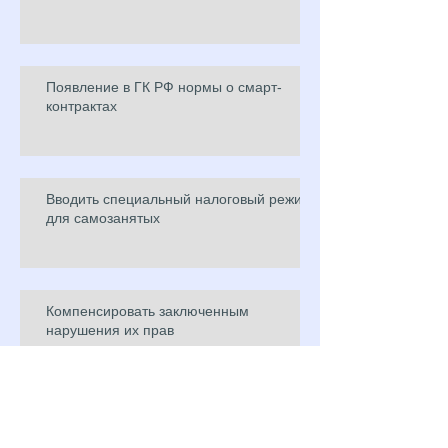
Появление в ГК РФ нормы о смарт-
контрактах
Вводить специальный налоговый режим
для самозанятых
Компенсировать заключенным
нарушения их прав
Изменения в статьи 76.1 и 145.1 УК
Российской Федерации