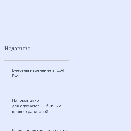
Недавние
Внесены изменения в КоАП
РФ
Напоминание
для адвокатов — бывших
правоохранителей
В суд поступило первое дело о