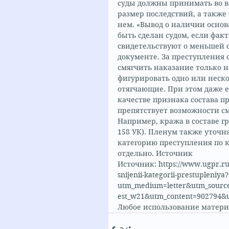
суды должны принимать во в
размер последствий, а также
нем. «Вывод о наличии основ
быть сделан судом, если фак
свидетельствуют о меньшей с
документе. За преступления 
смягчить наказание только н
фигурировать одно или неско
отягчающие. При этом даже е
качестве признака состава п
препятствует возможности см
Например, кража в составе гру
158 УК). Пленум также уточн
категорию преступления по 
отдельно. Источник
Источник: https://www.ugpr.ru/
snijenii-kategorii-prestupleniya?
utm_medium=letter&utm_source
est_w21&utm_content=902794&
Любое использование матери