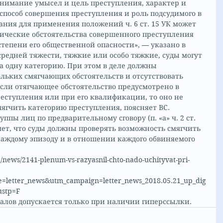
нимание умысел и цель преступления, характер и 
 способ совершения преступления и роль подсудимого в 
ания для применения положений ч. 6 ст. 15 УК может 
тические обстоятельства совершенного преступления 
тепени его общественной опасности», — указано в 
средней тяжести, тяжкие или особо тяжкие, суды могут 
а одну категорию. При этом в деле должны 
льких смягчающих обстоятельств и отсутствовать 
сли отягчающее обстоятельство предусмотрено в 
реступления или при его квалификации, то оно не 
ягчить категорию преступления, поясняет ВС. 
ппы лиц по предварительному сговору (п. «а» ч. 2 ст. 
яет, что суды должны проверять возможность смягчить 
каждому эпизоду и в отношении каждого обвиняемого 
news/2141-plenum-vs-razyasnil-chto-nado-uchityvat-pri-
=letter_news&utm_campaign=letter_news_2018.05.21_up_dig
ustp=F
алов допускается только при наличии гиперссылки.