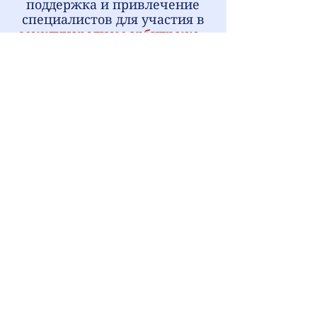
поддержка и привлечение
специалистов для участия в
международном арбитраже
.
Окончательный размер
стоимости услуг определяется
заключённым соглашением.
Перечень предоставляемых
услуг не является
исчерпывающим, а
только определяет основные
направления деятельности.
За полученную экономическую
выгоду, полученную в
результате оказания
юридических услуг,
Доверитель (истец или
ответчик) выплачивает
Адвокату "гонорар успеха" (по
договорённости) от 3 до 10% от
её суммы.
В стоимость услуг