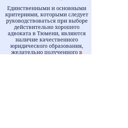
Единственными и основными
критериями, которыми следует
руководствоваться при выборе
действительно хорошего
адвоката в Тюмени, являются
наличие качественного
юридического образования,
желательно полученного
в
государственном ВУЗе и на
дневной форме обучения
,
наличие
безупречной
репутации
и значительного
практического опыта
адвокатской деятельности.
Конечно, отзывы об адвокате
тоже имеют значение, но
нужно понимать, что в наше
время – время стремительного
развития технологий, отзыв о