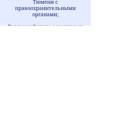
Тюмени
с
правоохранительными
органами;
Взаимодействие с частными
детективами;
Другие услуги в рамках
действующего
законодательства.
Преимущества
адвокатского расследования -
Адвокатским расследованием
могут воспользоваться
физические и юридические
лица.
Адвокатское расследование