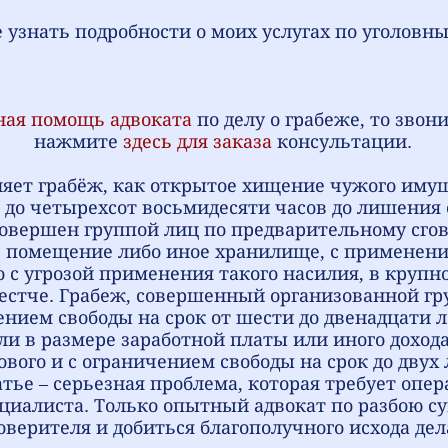
 узнать подробности о моих услугах по уголовн
ная помощь адвоката
по делу о грабеже, то звон
нажмите
здесь для заказа
консультации.
ляет грабёж, как
открытое хищение чужого имущ
к до четырехсот восьмидесяти часов до лишения 
совершен группой лиц по предварительному сгов
помещение либо иное хранилище, с применение
 с угрозой применения такого насилия, в крупно
естче. Грабеж, совершенный организованной гр
нием свободы на срок от шести до двенадцати л
ли в размере заработной платы или иного дохода
ового и с ограничением свободы на срок до двух 
тье – серьезная проблема, которая требует опе
циалиста. Только опытный адвокат по разбою с
оверителя и добиться благополучного исхода дел