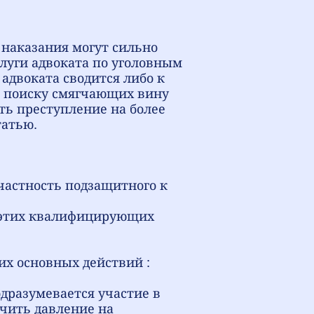
наказания могут сильно
луги адвоката по уголовным
адвоката сводится либо к
 к поиску смягчающих вину
ть преступление на более
татью.
частность подзащитного к
 этих квалифицирующих
их основных действий :
одразумевается участие в
ючить давление на