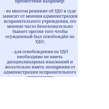
препятствий например:
- во многом решение об УДО в суде
зависит от мнения администрации
исправительного учреждения, это
мнение часто безосновательно
бывает против того чтобы
осужденный был освобождён по
УДО;
- для освобождения по УДО
необходимо не иметь
дисциплинарных взысканий и
желательно иметь поощрения от
администрации исправительного
учреждения;
- по вопросу УДО может активно
выражать позицию потерпевший
по уголовному делу, эта позиция
может быть против досрочного
освобождения.